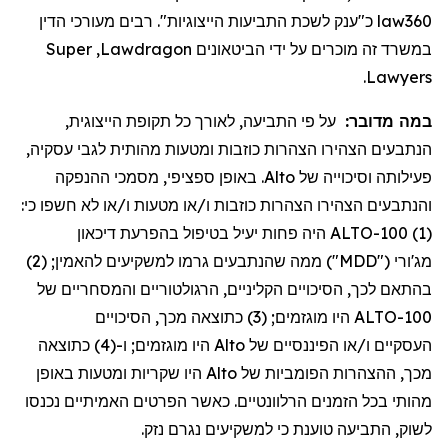
מעורכי הדין
כ"ענק לשכת התביעות הייצוגיות". רבים
law360
Super
,
Lawdragon
במשרד זה מוכרים על ידי הביטאונים
.
Lawyers
,
הייצוגית
תקופת
כל
לאורך
התביעה,
פי
על
במה מדובר:
,
עסקיה
לגבי
מהותית
ומטעות
כוזבות
הצהרות
הצהירו
הנתבעים
ההנפקה
מסמכי
,
ספציפי
באופן
.
Alto
של
וסיכוייה
פעילותה
:
כי
חשפו
לא
או
ו/
מטעות
או
ו/
כוזבות
הצהרות
הצהירו
והנתבעים
דיכאון
בהפרעת
בטיפול
יעיל
פחות
היה
(1) ALTO-100
; (2)
להאמין
למשקיעים
גרמו
שהנתבעים
ממה
("MDD")
מג'ורי
של
והמסחריים
הרגולטוריים
,
הקליניים
הסיכויים
,
לכך
בהתאם
הסיכויים
,
מכך
כתוצאה
; (3)
מוגזמים
היו
ALTO-100
כתוצאה
; ו-(4)
מוגזמים
היו
Alto
של
הפיננסיים
או
ו/
העסקיים
באופן
ומטעות
שקריות
היו
Alto
של
הפומביות
ההצהרות
,
מכך
נכנסו
האמיתיים
הפרטים
כאשר
.
הרלוונטיים
הזמנים
בכל
מהותי
.
נזק
נגרם
למשקיעים
כי
טוענת
, התביעה
לשוק