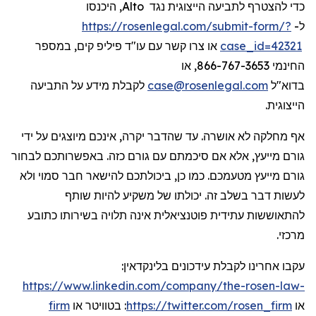
, היכנסו
Alto
כדי להצטרף לתביעה הייצוגית נגד
https://rosenlegal.com/submit-form/?
ל-
או צרו קשר עם עו"ד פיליפ קים, במספר
case_id=42321
החינמי 866-767-3653, או
לקבלת מידע על התביעה
case@rosenlegal.com
בדוא"ל
הייצוגית.
אף מחלקה לא אושרה. עד שהדבר יקרה, אינכם מיוצגים על ידי
גורם מייעץ, אלא אם סיכמתם עם גורם כזה. באפשרותכם לבחור
גורם מייעץ מטעמכם. כמו כן, ביכולתכם להישאר חבר סמוי ולא
לעשות דבר בשלב זה. יכולתו של משקיע להיות שותף
להתאוששות עתידית פוטנציאלית אינה תלויה בשירותו כתובע
מרכזי.
:
בלינקדאין
עידכונים
עקבו אחרינו לקבלת
https://www.linkedin.com/company/the-rosen-law-
firm
או
בטוויטר
:
https://twitter.com/rosen_firm
או