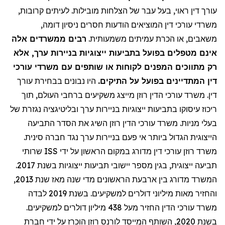
עורך דין ראוי, בעל עבר של הצלחות מובילות. לעיתים קרובות,
משרדי עורכי דין המוציאים הודעות חסרים ניסיון דומה,
משאבים, או הכרת עמיתים משמעותית.
רבים ממשרדים אלה
אינם מטפלים בפועל בתביעות ייצוגיות בניירות ערך, אלא
רק מתווכים המפנים לקוחות או שותפים עם משרדי עורכי
דין המתדיינים בפועל על התיקים.
היו נבונים בבחירת עורך
דין. משרד עורכי הדין רוזן מייצג משקיעים ברחבי העולם, תוך
ריכוז עיסוקו בתביעות ייצוגיות בניירות ערך ובליטיגציה נגזרת של
בעלי מניות. משרד עורכי הדין רוזן השיג את הסדר התביעה
הייצוגית הגדול ביותר אי פעם בניירות ערך נגד חברה סינית.
שרותי
ISS
משרד רוזן עורכי דין מדורג במקום הראשון על ידי
תביעה ייצוגית, בגין מספר יישובי תביעות ייצוגיות בשנת 2017.
המשרד מדורג בין ארבעת הראשונים מדי שנה מאז שנת 2013,
והחזיר מאות מיליוני דולרים למשקיעים. בשנת 2019 לבדה
משרד עורכי הדין החזיר
מעל
438 מיליון דולרים למשקיעים.
בשנת 2020, השותף המייסד לורנס רוזן הוכרז על ידי חברת