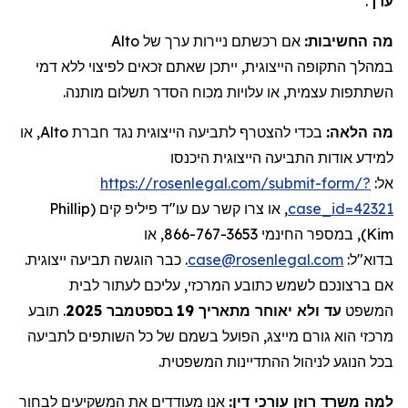
.
ערך
Alto
של
ניירות ערך
אם רכשתם
מה החשיבות:
במהלך התקופה הייצוגית, ייתכן שאתם זכאים לפיצוי ללא דמי
השתתפות עצמית, או עלויות מכוח הסדר תשלום מותנה.
, או
Alto
בכדי להצטרף לתביעה הייצוגית נגד חברת
מה הלאה:
למידע אודות התביעה הייצוגית היכנסו
https://rosenlegal.com/submit-form/?
אל:
Phillip
, או צרו קשר עם עו"ד פיליפ קים (
case_id=42321
), במספר החינמי 866-767-3653, או
Kim
. כבר הוגשה תביעה ייצוגית.
case@rosenlegal.com
בדוא"ל:
אם ברצונכם לשמש כתובע המרכזי, עליכם לעתור לבית
תובע
.
2025
בספטמבר
19
עד ולא יאוחר מתאריך
המשפט
מרכזי הוא גורם מייצג, הפועל בשמם של כל השותפים לתביעה
בכל הנוגע לניהול ההתדיינות המשפטית.
למה משרד רוזן עורכי דין:
אנו מעודדים את המשקיעים לבחור