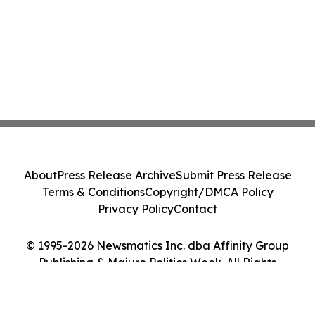
About
Press Release Archive
Submit Press Release
Terms & Conditions
Copyright/DMCA Policy
Privacy Policy
Contact
© 1995-2026 Newsmatics Inc. dba Affinity Group
Publishing & Majuro Politics Week. All Rights
Reserved.
Cookie Settings / Your Privacy Choices