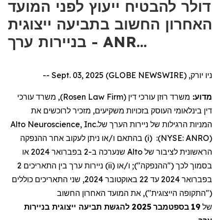
דולר להבטיח ייעוץ לפני המועד
האחרון החשוב בתביעה ייצוגית
בניירות ערך - ANR…
ניו יורק, Sept. 03, 2025 (GLOBE NEWSWIRE) --
), משרד עורכי
Rosen Law Firm
משרד רוזן עורכי דין (
מדוע:
דין בינלאומי העוסק בזכויות משקיעים, מזכיר לרוכשים את
Alto Neuroscience, Inc.
של
ניירות הערך
המניות הרגילות של
ההנפקה
אחר
לעקוב
ניתן
או
ו/
בהתאם
(i)
:
)
NYSE: ANRO
(
או
2024
בפברואר
ב-2
שנערכה
Alto
של
לציבור
הראשונית
2
התאריכים
בין
ערך
ניירות
(ii)
או
"); ו/
ההנפקה
("
לכך
בסמוך
שני התאריכים כוללים
2024,
באוקטובר
22
עד
2024
בפברואר
, את המועד האחרון החשוב
)
("התקופה הייצוגית"
להגשת תביעה ייצוגית בניירות
2025
בספטמבר
19
של